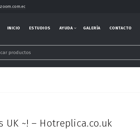
@zoom.com.ec
INICIO
ESTUDIOS
AYUDA
GALERÍA
CONTACTO
BLOG
 UK ~! – Hotreplica.co.uk