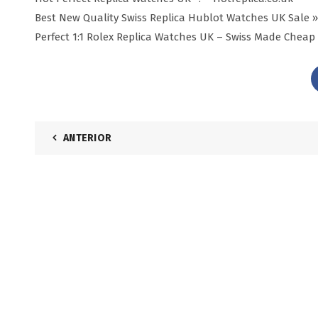
Best New Quality Swiss
Replica Hublot Watches
UK Sale »
Perfect 1:1
Rolex Replica Watches
UK – Swiss Made Cheap 
ANTERIOR