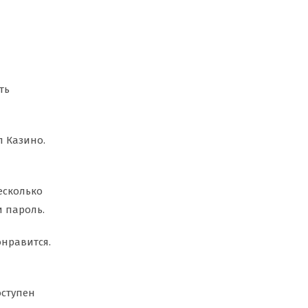
ть
 Казино.
есколько
и пароль.
онравится.
оступен