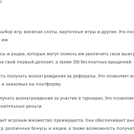
!
ыбор игр, включая слоты, карточные игры и другие. Это по
 им.
сы и акции, которые могут помочь им увеличить свои выи
а свой первый депозит, а также 250 бесплатных вращений.
сть получать вознаграждения за рефералы. Это позволяет 
 и знакомых на платформу.
учать вознаграждения за участие в турнирах. Это позволяе
лнительные деньги.
гает игрокам множество преимуществ. Она обеспечивает вы
р, различные бонусы и акции, а также возможность получа