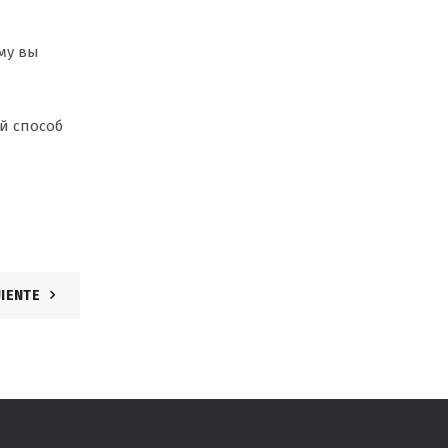
му вы
й способ
UIENTE