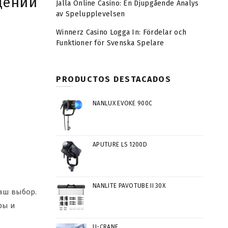
щений
Jalla Online Casino: En Djupgående Analys
av Spelupplevelsen
Winnerz Casino Logga In: Fördelar och
Funktioner för Svenska Spelare
PRODUCTOS DESTACADOS
NANLUX EVOKE 900C
APUTURE LS 1200D
NANLITE PAVOTUBE II 30X
аш выбор.
ры и
U-CRANE