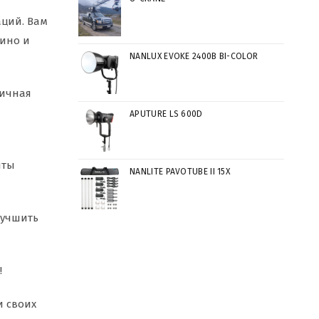
аций. Вам
зино и
NANLUX EVOKE 2400B BI-COLOR
личная
APUTURE LS 600D
иты
NANLITE PAVOTUBE II 15X
лучшить
!
и своих