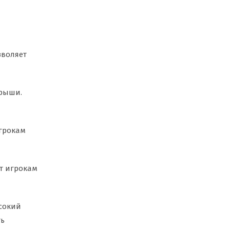
зволяет
грыши.
игрокам
т игрокам
сокий
ть