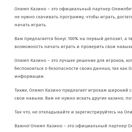
Олимп Казино – это официальный партнер Олимпбет,
не нужно скачивать программу, чтобы играть, дост
начать играть.
Вам предлагается бонус 100% на первый депозит, а та
возможность начать играть и проверить свои навык
Олимп Казино – это лучшее решение для игроков, к
беспокоиться о безопасности своих данных, так как
информации.
Также, Олимп Казино предлагает игрокам широкий сп
свои навыки. Вам не нужно искать другие казино, пот
Так что, не откладывайте и зарегистрируйтесь на Ол
Важно! Олимп Казино – это официальный партнер Ол