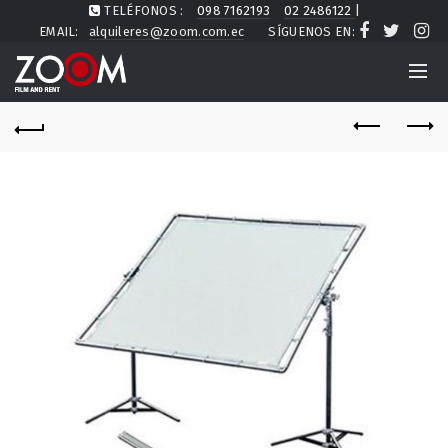
TELÉFONOS :
098 7162193
02 2486122
|
EMAIL:
alquileres@zoom.com.ec
SÍGUENOS EN: