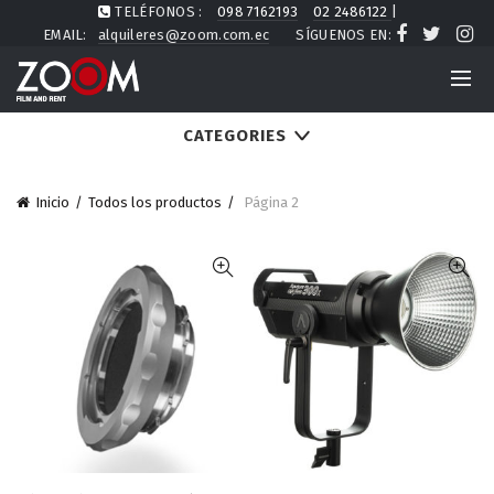
TELÉFONOS :
098 7162193
02 2486122
|
EMAIL:
alquileres@zoom.com.ec
SÍGUENOS EN:
CATEGORIES
Inicio
Todos los productos
Página 2