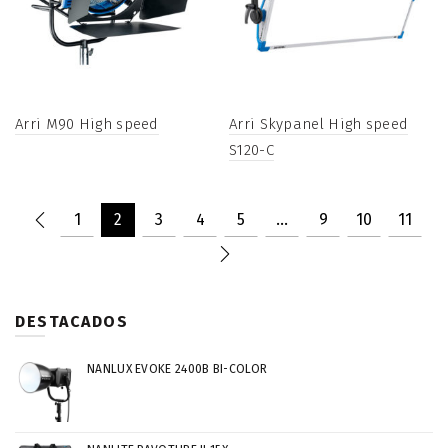
Arri M90 High speed
Arri Skypanel High speed
S120-C
1
2
3
4
5
…
9
10
11
DESTACADOS
NANLUX EVOKE 2400B BI-COLOR