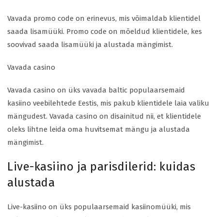
Vavada promo code on erinevus, mis võimaldab klientidel
saada lisamüüki. Promo code on mõeldud klientidele, kes
soovivad saada lisamüüki ja alustada mängimist.
Vavada casino
Vavada casino on üks
vavada baltic
populaarsemaid
kasiino veebilehtede Eestis, mis pakub klientidele laia valiku
mängudest. Vavada casino on disainitud nii, et klientidele
oleks lihtne leida oma huvitsemat mängu ja alustada
mängimist.
Live-kasiino ja parisdilerid: kuidas
alustada
Live-kasiino on üks populaarsemaid kasiinomüüki, mis