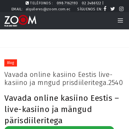
TELÉFONOS :
098 7162193
02 2486122
|
EMAIL:
alquileres@zoom.com.ec
SÍGUENOS EN:
BLOG
Blog
Vavada online kasiino Eestis live-
kasiino ja mngud prisdiileritega.2540
Vavada online kasiino Eestis –
live-kasiino ja mängud
pärisdiileritega