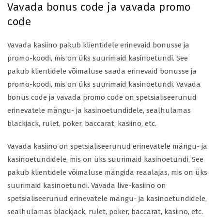
Vavada bonus code ja vavada promo
code
Vavada kasiino pakub klientidele erinevaid bonusse ja
promo-koodi, mis on üks suurimaid kasinoetundi. See
pakub klientidele võimaluse saada erinevaid bonusse ja
promo-koodi, mis on üks suurimaid kasinoetundi. Vavada
bonus code ja vavada promo code on spetsialiseerunud
erinevatele mängu- ja kasinoetundidele, sealhulamas
blackjack, rulet, poker, baccarat, kasiino, etc.
Vavada kasiino on spetsialiseerunud erinevatele mängu- ja
kasinoetundidele, mis on üks suurimaid kasinoetundi. See
pakub klientidele võimaluse mängida reaalajas, mis on üks
suurimaid kasinoetundi. Vavada live-kasiino on
spetsialiseerunud erinevatele mängu- ja kasinoetundidele,
sealhulamas blackjack, rulet, poker, baccarat, kasiino, etc.