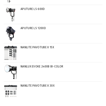
APUTURE LS 600D
APUTURE LS 1200D
NANLITE PAVOTUBE II 15X
NANLUX EVOKE 2400B BI-COLOR
NANLITE PAVOTUBE II 30X