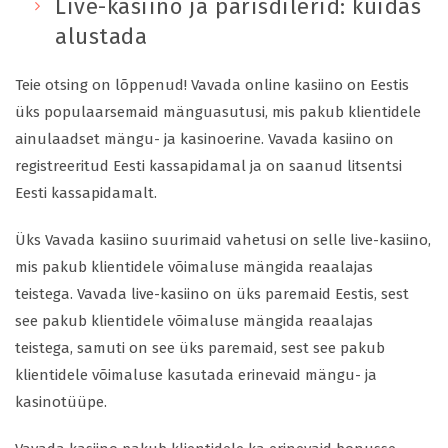
Live-kasiino ja parisdilerid: kuidas
alustada
Teie otsing on lõppenud! Vavada online kasiino on Eestis
üks populaarsemaid mänguasutusi, mis pakub klientidele
ainulaadset mängu- ja kasinoerine. Vavada kasiino on
registreeritud Eesti kassapidamal ja on saanud litsentsi
Eesti kassapidamalt.
Üks Vavada kasiino suurimaid vahetusi on selle live-kasiino,
mis pakub klientidele võimaluse mängida reaalajas
teistega. Vavada live-kasiino on üks paremaid Eestis, sest
see pakub klientidele võimaluse mängida reaalajas
teistega, samuti on see üks paremaid, sest see pakub
klientidele võimaluse kasutada erinevaid mängu- ja
kasinotüüpe.