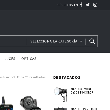
SÍGUENOS EN:
SELECCIONA LA CATEGORÍA
LUCES
ÓPTICAS
DESTACADOS
strando 1–12 de 26 resultados
NANLUX EVOKE
2400B BI-COLOR
NANLITE PAVOTUBE