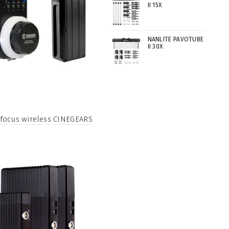
II 15X
NANLITE PAVOTUBE
II 30X
 focus wireless CINEGEARS