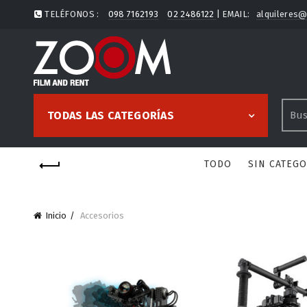
TELÉFONOS :
098 7162193
02 2486122
| EMAIL:
alquileres
TODAS LAS CATEGORÍAS
TODO
SIN CATEG
Inicio
Accesorios