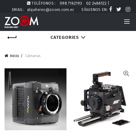
TELÉFONOS :
098 7162193
02 2486122
|
EMAIL:
alquileres@zoom.com.ec
SÍGUENOS EN:
CATEGORIES
Inicio
Cámaras