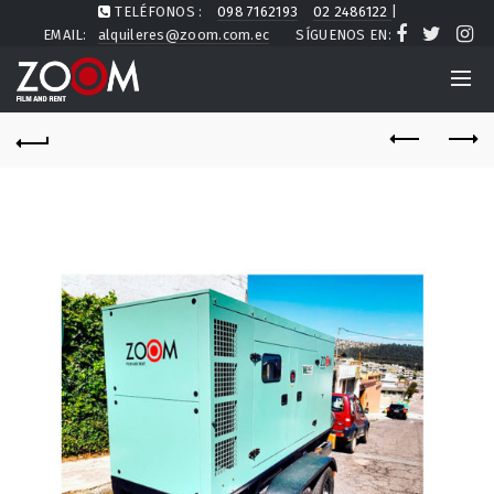
TELÉFONOS :
098 7162193
02 2486122
|
EMAIL:
alquileres@zoom.com.ec
SÍGUENOS EN: