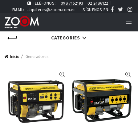
TELÉFONOS :
098 7162193
02 2486122
|
EMAIL:
alquileres@zoom.com.ec
SÍGUENOS EN:
CATEGORIES
Inicio
Generadores